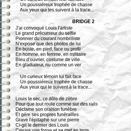
Un poussiéreux trophée de chasse
Aux yeux qui les suivent à la trace...
BRIDGE 2
J'ai convoqué Louis l'artiste
Le grand précurseur du selfie
Pionnier du courant nombriliste
N'expose que des photos de lui
En buste, en pied, face ou profil
En homme, en femme, en militaire
Bleu d'ouvrier, costume de ville
En gladiateur, nu comme un ver
Un curieux témoin lui fait face
Un poussiéreux trophée de chasse
Aux yeux qui le suivent à la trace...
Louis le sec, ce dôle de zèbre
Pour que tout roule comme sur des rails
Déclame son oraison funèbre
Et gére ses propres funérailles
Grave l'épitaphe sur une pierre
Ci-git le dernier des Louis
Creuse une fosse et se met en terre