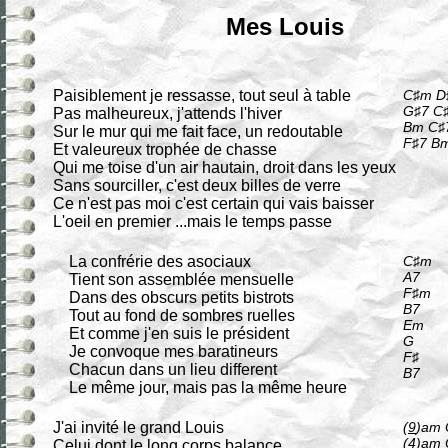
Mes Louis
Paisiblement je ressasse, tout seul à table
C♯m D
G♯7 C
Pas malheureux, j'attends l'hiver
Bm C♯
Sur le mur qui me fait face, un redoutable
F♯7 B
Et valeureux trophée de chasse
Qui me toise d'un air hautain, droit dans les yeux
Sans sourciller, c'est deux billes de verre
Ce n'est pas moi c'est certain qui vais baisser
L'oeil en premier ...mais le temps passe
La confrérie des asociaux
C♯m
A7
Tient son assemblée mensuelle
F♯m
Dans des obscurs petits bistrots
B7
Tout au fond de sombres ruelles
Em
Et comme j'en suis le président
G
Je convoque mes baratineurs
F♯
Chacun dans un lieu different
B7
Le même jour, mais pas la même heure
J'ai invité le grand Louis
(
9
)am 
(
4
)am 
Celui dont le long corps balance