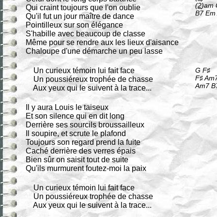
(
2
)am 
Qui craint toujours que l'on oublie
B7 Em
Qu'il fut un jour maître de dance
Pointilleux sur son élégance
S'habille avec beaucoup de classe
Même pour se rendre aux les lieux d'aisance
Chaloupe d'une démarche un peu lasse
Un curieux témoin lui fait face
G F♯
F♯ Am
Un poussiéreux trophée de chasse
Am7 B
Aux yeux qui le suivent à la trace...
Il y aura Louis le taiseux
Et son silence qui en dit long
Derrière ses sourcils broussailleux
Il soupire, et scrute le plafond
Toujours son regard prend la fuite
Caché derrière des verres épais
Bien sûr on saisit tout de suite
Qu'ils murmurent foutez-moi la paix
Un curieux témoin lui fait face
Un poussiéreux trophée de chasse
Aux yeux qui le suivent à la trace...