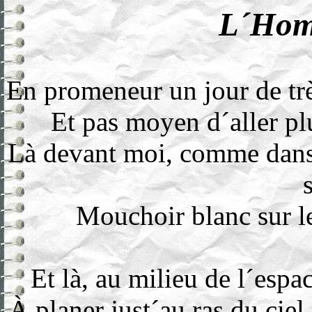
L´Hom
En promeneur un jour de tr
Et pas moyen d´aller p
Là devant moi, comme dans 
Mouchoir blanc sur l
Et là, au milieu de l´espac
À planer just´au ras du cie